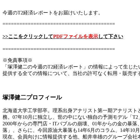
今週のT2経済レポートをお届けいたします。
========================================
>>ここをクリックして
PDFファイルを表示
して下さい
========================================
※免責事項※
「塚澤健二の今週のT2経済レポート」の情報によって生じ
提供する全ての情報について、当社の許可なく転用・販売す
塚澤健二プロフィール
北海道大学工学部卒。理系出身アナリスト第一期アナリストと
務。07年10月に独立し、世の中にない独自の予測モデル「T
2000年からの専門店・ITバブルの崩壊、01年からの金の暴
落」、さらに、今回原油大暴落も14年6月のコラム、14年10
現在、会員向けに情報提供する他、船井幸雄のグループ会社