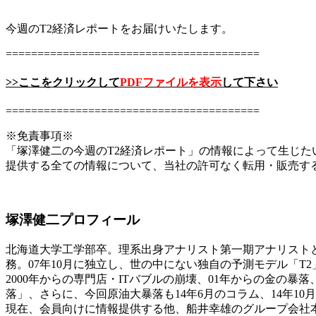
今週のT2経済レポートをお届けいたします。
========================================
>>ここをクリックして
PDFファイルを表示
して下さい
========================================
※免責事項※
「塚澤健二の今週のT2経済レポート」の情報によって生じ
提供する全ての情報について、当社の許可なく転用・販売す
塚澤健二プロフィール
北海道大学工学部卒。理系出身アナリスト第一期アナリストと
務。07年10月に独立し、世の中にない独自の予測モデル「T
2000年からの専門店・ITバブルの崩壊、01年からの金の暴
落」、さらに、今回原油大暴落も14年6月のコラム、14年10
現在、会員向けに情報提供する他、船井幸雄のグループ会社