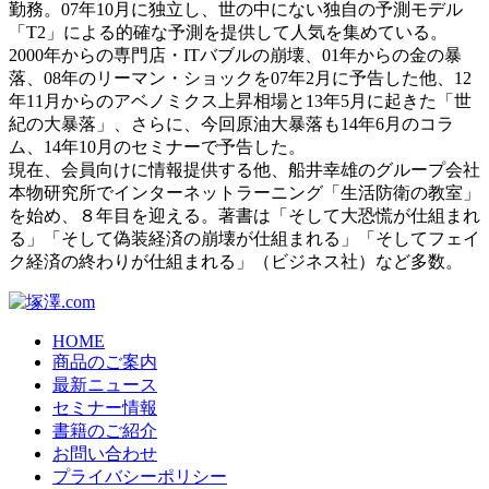
勤務。07年10月に独立し、世の中にない独自の予測モデル
「T2」による的確な予測を提供して人気を集めている。
2000年からの専門店・ITバブルの崩壊、01年からの金の暴
落、08年のリーマン・ショックを07年2月に予告した他、12
年11月からのアベノミクス上昇相場と13年5月に起きた「世
紀の大暴落」、さらに、今回原油大暴落も14年6月のコラ
ム、14年10月のセミナーで予告した。
現在、会員向けに情報提供する他、船井幸雄のグループ会社
本物研究所でインターネットラーニング「生活防衛の教室」
を始め、８年目を迎える。著書は「そして大恐慌が仕組まれ
る」「そして偽装経済の崩壊が仕組まれる」「そしてフェイ
ク経済の終わりが仕組まれる」（ビジネス社）など多数。
HOME
商品のご案内
最新ニュース
セミナー情報
書籍のご紹介
お問い合わせ
プライバシーポリシー