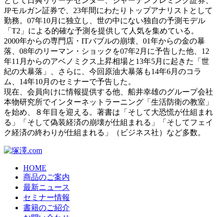
として日興リサーチセンター、ジャーデンフレミング証券、
JPモルガン証券で、23年間にわたりトップアナリストとして
勤務。07年10月に独立し、世の中にない独自の予測モデル
「T2」による的確な予測を提供して人気を集めている。
2000年からの専門店・ITバブルの崩壊、01年からの金の暴
落、08年のリーマン・ショックを07年2月に予告した他、12
年11月からのアベノミクス上昇相場と13年5月に起きた「世
紀の大暴落」、さらに、今回原油大暴落も14年6月のコラ
ム、14年10月のセミナーで予告した。
現在、会員向けに情報提供する他、船井幸雄のグループ会社
本物研究所でインターネットラーニング「生活防衛の教室」
を始め、８年目を迎える。著書は「そして大恐慌が仕組まれ
る」「そして偽装経済の崩壊が仕組まれる」「そしてフェイ
ク経済の終わりが仕組まれる」（ビジネス社）など多数。
HOME
商品のご案内
最新ニュース
セミナー情報
書籍のご紹介