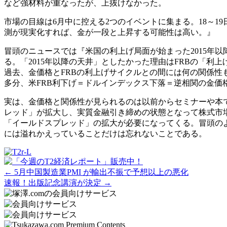
など強材料が重なったが、上抜けなかった。
市場の目線は6月中に控える2つのイベントに集まる。18～1
測が現実化すれば、金が一段と上昇する可能性は高い。』
冒頭のニュースでは『米国の利上げ局面が始まった2015年以降
る。「2015年以降の天井」としたかった理由はFRBの「
過去、金価格とFRBの利上げサイクルとの間には何の関係性も見
多分、米FRB利下げ＝ドルインデックス下落＝逆相関の金価
実は、金価格と関係性が見られるのは以前からセミナーや本で
レッド」が拡大し、実質金融引き締めの状態となって株式市
「イールドスプレッド」の拡大が必要になってくる。冒頭の
には溢れかえっていることだけは忘れないことである。
Posts
← 5月中国製造業PMI が輸出不振で予想以上の悪化
速報！出版記念講演が決定 →
navigation