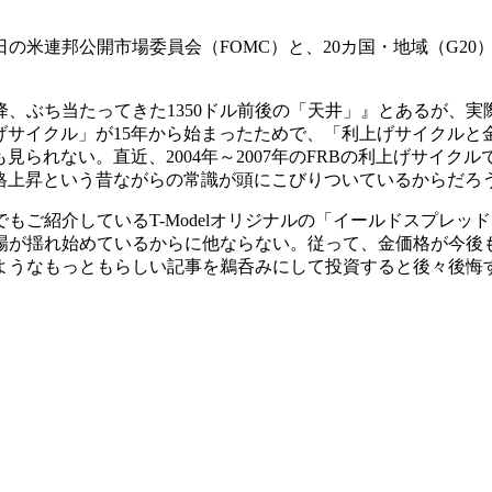
9日の米連邦公開市場委員会（FOMC）と、20カ国・地域（G
、ぶち当たってきた1350ドル前後の「天井」』とあるが、実際は
利上げサイクル」が15年から始まったためで、「利上げサイクル
られない。直近、2004年～2007年のFRBの利上げサイクルで
格上昇という昔ながらの常識が頭にこびりついているからだろ
もご紹介しているT-Modelオリジナルの「イールドスプレ
場が揺れ始めているからに他ならない。従って、金価格が今後
ようなもっともらしい記事を鵜呑みにして投資すると後々後悔