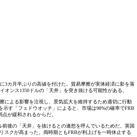
に3カ月半ぶりの高値を付けた。貿易摩擦が実体経済に影を落
オンス1350ドルの「天井」を突き抜ける可能性がある。
摩擦による影響を注視し、景気拡大を維持するため適切に行動
示す「フェドウオッチ」によると、市場は98%の確率でFRB
弱点が緩和されるからだ。
ドル前後の「天井」を抜けるとの連想を呼んでいるためだ。英国
学リスクが高まった。両時期ともFRBが利上げを一時休止する