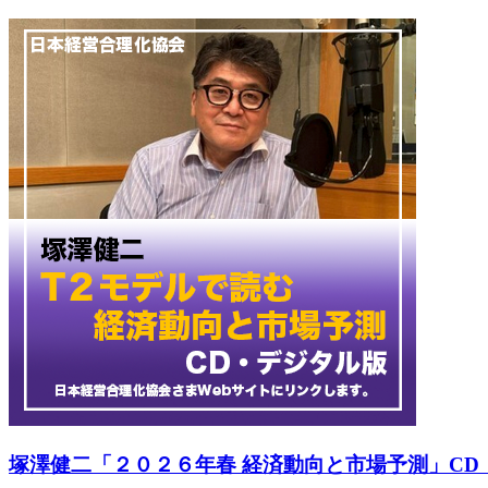
塚澤健二「２０２６年春 経済動向と市場予測」C