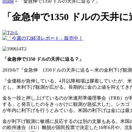
Home
»
「金急伸で1350 ドルの天井に迫る？」
「金急伸で1350 ドルの天井
「金急伸で1350 ドルの天井に迫る？」
2019/6/7『金急伸 1350ドルの天井に迫る～米の金利下
『金価格が急伸している。4月以降相場は膠着していたが、
とし、米利下げ観測が広がる。長期的に金の上値を抑えてきた
金を一段と押し上げているのが米連邦準備理事会（FRB）が
する」と発言したのをきっかけに観測が急拡大した。シカゴ・
が年内に利下げを行うとみている。米国の利下げは金には最
金が利下げ観測に敏感に反応するのは別の文脈もある。米国の
の欧州連合（EU）離脱が国民投票で決定した16年6月や、北