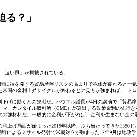
に迫る？」
げ観測 追い風』が掲載されている。
米国に端を発する貿易摩擦リスクの高まりで株価が崩れると一気
米国の金利上昇サイクルが終わるとの見方が強まれば、1トロイ
利下げに動くとの観測だ。パウエル議長が4日の講演で「貿易
マーカンタイル取引所（CME）が算出する政策金利の先行きを
大の強材料だ。一般的に金利が下がれば、金利を生まない金の
利上げ局面が始まった2015年以降、ぶち当たってきた1350
朝鮮によるミサイル発射で米朝対立が強まった17年9月は地政