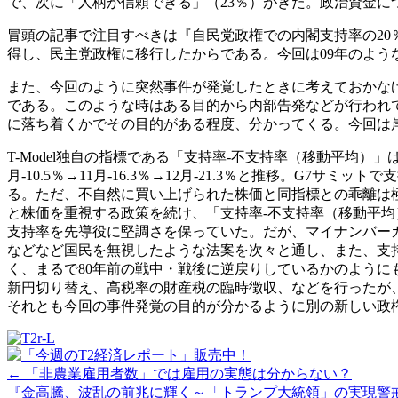
で、次に「人柄が信頼できる」（23％）がきた。政治資金に
冒頭の記事で注目すべきは『自民党政権での内閣支持率の20％
得し、民主党政権に移行したからである。今回は09年のよ
また、今回のように突然事件が発覚したときに考えておかな
である。このような時はある目的から内部告発などが行われ
に落ち着くかでその目的がある程度、分かってくる。今回は
T-Model独自の指標である「支持率-不支持率（移動平均）」は、23年1月-
月-10.5％→11月-16.3％→12月-21.3％と推移。
る。ただ、不自然に買い上げられた株価と同指標との乖離は
と株価を重視する政策を続け、「支持率-不支持率（移動平均）」
支持率を先導役に堅調さを保っていた。だが、マイナンバーカ
などなど国民を無視したような法案を次々と通し、また、支
く、まるで80年前の戦中・戦後に逆戻りしているかのようにも
新円切り替え、高税率の財産税の臨時徴収、などを行ったが
それとも今回の事件発覚の目的が分かるように別の新しい政
Posts
← 「非農業雇用者数」では雇用の実態は分からない？
『金高騰、波乱の前兆に輝く～「トランプ大統領」の実現警戒