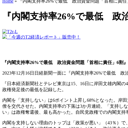
Home
»
『内閣支持率26%で最低 政治資金問題「首相に責任
『内閣支持率26%で最低 政
『内閣支持率26%で最低 政治資金問題「首相に責任」6割』
2023年12月16日日経新聞一面に『内閣支持率26%で最低
『日本経済新聞社とテレビ東京は15、16日に岸田文雄内閣の4
政権発足後の最低を記録した。
内閣を「支持しない」は6ポイント上昇し68%となった。岸
僚を交代させた。内閣支持率の下落は3か月連続、「支持しな
い」は政権奪還後、最も高かった。自民党政権での内閣支持率
内閣を支持しない理由のトップは「政策が悪い」（43％）で