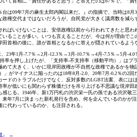
ついて首相に「責任があると思う」と答えたのは67％で、「責
台は09年7月の麻生太郎内閣以来だ。』の指摘で、当時は8月3
うな政権交代まではないだろうが、自民党が大きく議席数を減ら
ければいけないことは、安倍政権以前から行われてきたと思わ
ていることが多い。いつも言えることだが、今は何が理由でこ
岸田首相の後に、誰が首相となるかに答えが隠されているよう
7.7％→2月-12.3％→3月-10.7％→4月-7.5％→5月-4.0％→6
G7サミットで支持率を押し上げたが、「支持率-不支持率（移動平均）
極めて大きく、いかに現岸田政権が不自然な政権であるかを物
がマイナスに陥ったのは18年8月-2.0、20年7月-0.2％
ードのトラブルだけでなく、反対多数のLGBT法案、表には
持率が低いにも関わらず株価だけを吊り上げる不思議な現岸田
感じる。1946年、新1万円札の渋沢栄一氏の孫である渋沢敬
、来年7月に決まった新札発行を含め、何を企んでいるのかが
権に代わっているのか、も注目される。
』 →