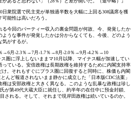
任があると思わない」（28％）と差が開いた。（途中略）』
0日衆院選で民主党が単独過半数を大幅に上回る308議席を獲
す可能性は高いだろう。
れる今回のパーティー収入の裏金問題が何故、今、発覚したか
のような事件が発覚したかは分からなくても、今後、どのよう
な気がするが。
月-2.3％→7月-1.7％→8月-2.0％→9月-4.2％→10
」はプラス圏に浮上しないままマ10月以降、マイナス幅が加速してい
語っている。安倍政権は長期政権を維持するために内閣支持率
の2回だけ。それもすぐにプラス圏に回復すると同時に、株価も内閣
ほとんど報道されないまま静かに成立した「日本版CDC法案」
政権は安部政権と大きく異なる。このような乱暴な政権は珍し
三氏が第49代大蔵大臣に就任し、約半年の在任中に預金封鎖、
注目される。そして、それまで現岸田政権は続いているのか。