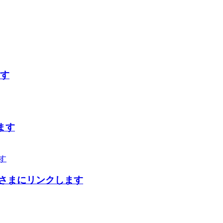
ます
ます
会さまにリンクします