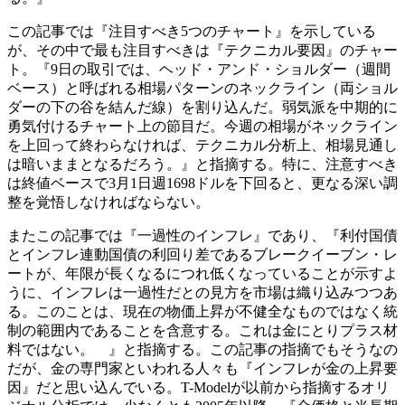
この記事では『注目すべき5つのチャート』を示している
が、その中で最も注目すべきは『テクニカル要因』のチャー
ト。『9日の取引では、ヘッド・アンド・ショルダー（週間
ベース）と呼ばれる相場パターンのネックライン（両ショル
ダーの下の谷を結んだ線）を割り込んだ。弱気派を中期的に
勇気付けるチャート上の節目だ。今週の相場がネックライン
を上回って終わらなければ、テクニカル分析上、相場見通し
は暗いままとなるだろう。』と指摘する。特に、注意すべき
は終値ベースで3月1日週1698ドルを下回ると、更なる深い調
整を覚悟しなければならない。
またこの記事では『一過性のインフレ』であり、『利付国債
とインフレ連動国債の利回り差であるブレークイーブン・レ
ートが、年限が長くなるにつれ低くなっていることが示すよ
うに、インフレは一過性だとの見方を市場は織り込みつつあ
る。このことは、現在の物価上昇が不健全なものではなく統
制の範囲内であることを含意する。これは金にとりプラス材
料ではない。 』と指摘する。この記事の指摘でもそうなの
だが、金の専門家といわれる人々も『インフレが金の上昇要
因』だと思い込んでいる。T-Modelが以前から指摘するオリ