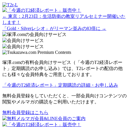
Posts
← 東京：2月23日：生活防衛の教室リアルセミナー開催いた
します！
navigation
「Gold・Silverレシオ」がリーマン並みの83倍に →
塚澤.comの有料会員向けサービス（「今週のT2経済レポー
ト」定期購読のお申し込み）では、T2レポートの配信の他
にも様々な会員特典をご用意しております。
「今週のT2経済レポート」定期購読の詳細・お申し込み
無料会員登録をしていただくと、一部会員向けコンテンツの
閲覧やメルマガの購読をご利用いただけます。
無料会員登録はこちら