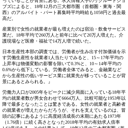
っていることが背景にある。求人情報大手のリクルートジョ
ブズによると、18年12月の三大都市圏（首都圏・東海・関
西）のアルバイト・パート募集時平均時給も1058円と過去最
高だ。
産業別で女性の就業者が最も増えたのは宿泊・飲食サービス
業だ。18年平均で260万人と前年に比べて20万人増えた。介
護現場など医療・福祉で14万人増で続いた。
日本生産性本部の調査では、労働者が生み出す付加価値を示
す労働生産性を就業者1人当たりでみると、15～17年平均の
上昇率は物価変動の影響を除いて0.3%と、10～14年平均の
0.6%から低下している。労働者全体でみると、金融業など
から生産性の低いサービス業に就業先が移っていることが背
景にあるとみられる。』
労働力人口が2005年をピークに減少局面に入っている18年平
均の就業者数が男女合わせて6664万人、比較可能な1953年以
降で最多となったことは驚きである。女性の就業者と高齢者
の就業者が増えたからだろうが、それを支えているのは、冒
頭の記事にあるように高度経済成長の末期にあたる1973年
（1.76倍）に続く高さとなった2018年平均の有効求人倍率