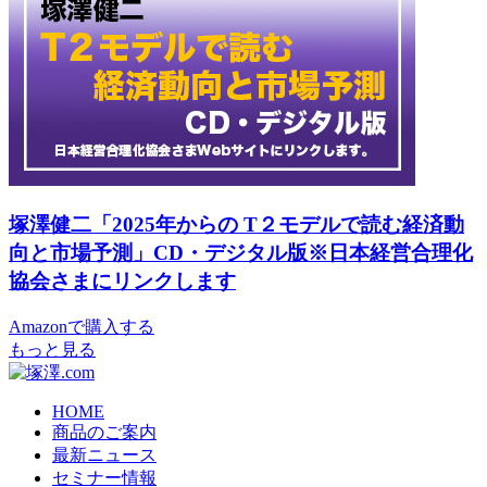
塚澤健二「2025年からの T２モデルで読む経済動
向と市場予測」CD・デジタル版※日本経営合理化
協会さまにリンクします
Amazonで購入する
もっと見る
HOME
商品のご案内
最新ニュース
セミナー情報