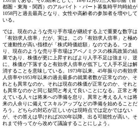
1.61倍である。その結果として、18年12月の三大都市圏（首
都圏・東海・関西）のアルバイト・パート募集時平均時給が
1058円と過去最高となり、女性や高齢者の参加者を増やして
いる。
では、現在のような売り手市場が継続する上で重要な数字は
「有効求人倍率」だが、実は、この「有効求人倍率」と極め
て連動性が高い指標が「株式時価総額」なのである。つま
り、現在のような売り手市場はアベノミクスの株高政策の結
果であり、株価が更に上昇すればより人手不足は強まり、逆
に、株価が下落すると有効求人倍率が低下して人手不足は解
消することを意味している。1973年以来、45年振りの有効求
人倍率や1953年以来の過去最多の就業者数が正常なのか、そ
れとも異常なのか。それは現在の株価が正常なのか、それと
も異常なのかと同じ疑問と考えて良いことになる。正常と考
えている人々は将来への準備を怠り、異常と考える人々は将
来の人余りに備えてスキルアップなどの準備を始めることだ
ろう。どちらの対応が正しいかは現時点では定かではない
が、その答えは早ければ2020年以降、出る可能性が高い。そ
れまで待ってから改めて議論することにしよう。