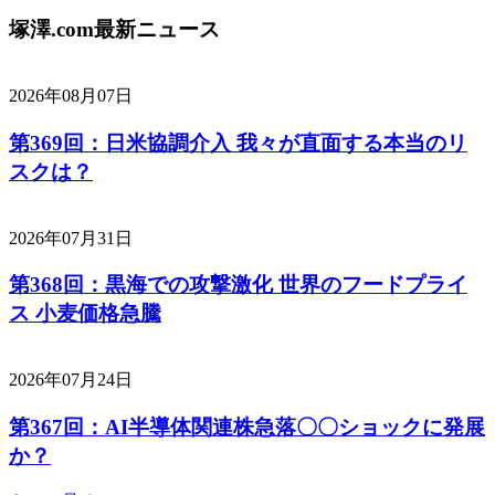
塚澤.com最新ニュース
2026年08月07日
第369回：日米協調介入 我々が直面する本当のリ
スクは？
2026年07月31日
第368回：黒海での攻撃激化 世界のフードプライ
ス 小麦価格急騰
2026年07月24日
第367回：AI半導体関連株急落〇〇ショックに発展
か？