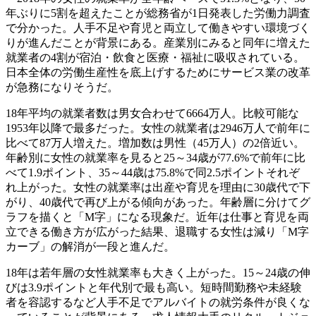
年ぶりに5割を超えたことが総務省が1日発表した労働力調査
で分かった。人手不足や育児と両立して働きやすい環境づく
りが進んだことが背景にある。産業別にみると同年に増えた
就業者の4割が宿泊・飲食と医療・福祉に吸収されている。
日本全体の労働生産性を底上げするためにサービス業の改革
が急務になりそうだ。
18年平均の就業者数は男女合わせて6664万人。比較可能な
1953年以降で最多だった。女性の就業者は2946万人で前年に
比べて87万人増えた。増加数は男性（45万人）の2倍近い。
年齢別に女性の就業率を見ると25～34歳が77.6%で前年に比
べて1.9ポイント、35～44歳は75.8%で同2.5ポイントそれぞ
れ上がった。女性の就業率は出産や育児を理由に30歳代で下
がり、40歳代で再び上がる傾向があった。年齢層に分けてグ
ラフを描くと「M字」になる現象だ。近年は仕事と育児を両
立できる働き方が広がった結果、退職する女性は減り「M字
カーブ」の解消が一段と進んだ。
18年は若年層の女性就業率も大きく上がった。15～24歳の伸
びは3.9ポイントと年代別で最も高い。短時間勤務や未経験
者を容認するなど人手不足でアルバイトの就労条件が良くな