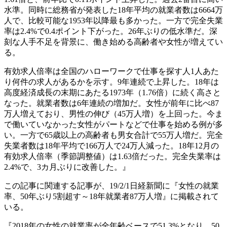
水準。同時に総務省が発表した18年平均の就業者数は6664万
人で、比較可能な1953年以降最も多かった。一方で完全失業
率は2.4%で0.4ポイント下がった。26年ぶりの低水準だ。深
刻な人手不足を背景に、働き始める高齢者や女性が増えてい
る。
有効求人倍率は全国のハローワークで仕事を探す人1人あた
り何件の求人があるかを示す。9年連続で上昇した。18年は
高度経済成長の末期にあたる1973年（1.76倍）に続く高さと
なった。就業者数は6年連続の増加だ。女性が前年に比べ87
万人増えており、男性の伸び（45万人増）を上回った。今ま
で働いていなかった女性がパートなどで仕事を始める例が多
い。一方で65歳以上の高齢者も男女合計で55万人増だ。完全
失業者数は18年平均で166万人で24万人減った。18年12月の
有効求人倍率（季節調整値）は1.63倍だった。完全失業率は
2.4%で、3カ月ぶりに改善した。』
この記事に関連する記事が、19/2/1日経新聞に『女性の就業
率、50年ぶり5割超す～18年就業者87万人増』に掲載されて
いる。
『2018年の女性の就業率が全年齢ベースで51.3%となり、50