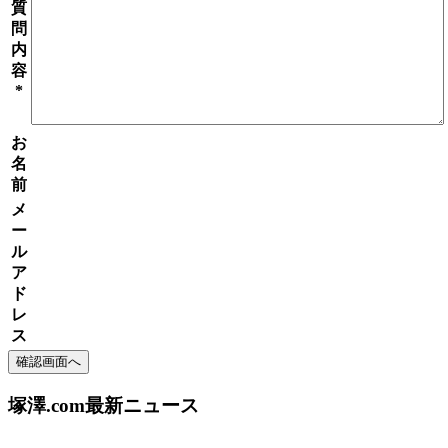
質
問
内
容
*
お
名
前
メ
ー
ル
ア
ド
レ
ス
塚澤.com最新ニュース