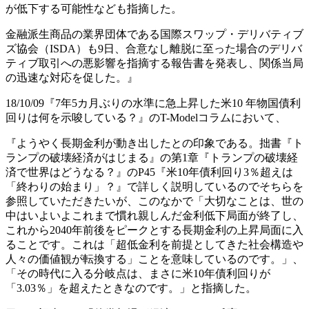
が低下する可能性なども指摘した。
金融派生商品の業界団体である国際スワップ・デリバティブ
ズ協会（ISDA）も9日、合意なし離脱に至った場合のデリバ
ティブ取引への悪影響を指摘する報告書を発表し、関係当局
の迅速な対応を促した。』
18/10/09『7年5カ月ぶりの水準に急上昇した米10 年物国債利
回りは何を示唆している？』のT-Modelコラムにおいて、
『ようやく長期金利が動き出したとの印象である。拙書『ト
ランプの破壊経済がはじまる』の第1章『トランプの破壊経
済で世界はどうなる？』のP45『米10年債利回り3％超えは
「終わりの始まり」？』で詳しく説明しているのでそちらを
参照していただきたいが、このなかで「大切なことは、世の
中はいよいよこれまで慣れ親しんだ金利低下局面が終了し、
これから2040年前後をピークとする長期金利の上昇局面に入
ることです。これは「超低金利を前提としてきた社会構造や
人々の価値観が転換する」ことを意味しているのです。」、
「その時代に入る分岐点は、まさに米10年債利回りが
「3.03％」を超えたときなのです。」と指摘した。