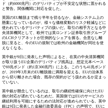
ド（約6000兆円）のデリバティブが不安定な状態に置かれる
と警告。関係機関に対応を促した。
英国のEU離脱まで残り半年を切るなか、金融システム上の
懸案になっているのが、様々な価格変動のリスク軽減などに
使われているデリバティブの扱いだ。取引の相手方となる中
央清算機関として、欧州では英ロンドン証券取引所グループ
のLCHクリアネットが圧倒的なシェアを握る。合意なし離
脱に至ると、今のEUの規制では欧州の金融機関が同社を使
えなくなる。
英中銀が9日に発表した声明によると、在英の中央清算機関
が取り扱うEU企業のデリバティブ残高は、想定元本ベース
で69兆ポンド（約1京300兆円）に上る。このうち41兆ポンド
が、2019年3月末のEU離脱後に満期を迎える。EUの法体系
から切り離された場合、既存の契約がどう扱われるか定まっ
ていない。
英中銀が懸念しているのは、取引の継続性確保に向けたEU
側の対応が遅れているためだ。英国側ではEUのサービスの
継続利用を可能にするための法対応が進められている。英中
銀は9日に発表した金融行政委員会（FPC）の声明で、EUに