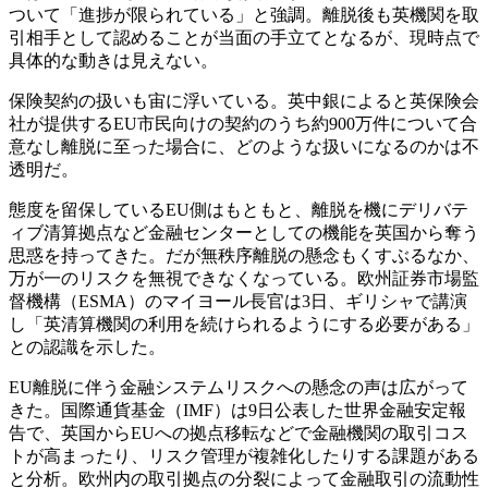
ついて「進捗が限られている」と強調。離脱後も英機関を取
引相手として認めることが当面の手立てとなるが、現時点で
具体的な動きは見えない。
保険契約の扱いも宙に浮いている。英中銀によると英保険会
社が提供するEU市民向けの契約のうち約900万件について合
意なし離脱に至った場合に、どのような扱いになるのかは不
透明だ。
態度を留保しているEU側はもともと、離脱を機にデリバテ
ィブ清算拠点など金融センターとしての機能を英国から奪う
思惑を持ってきた。だが無秩序離脱の懸念もくすぶるなか、
万が一のリスクを無視できなくなっている。欧州証券市場監
督機構（ESMA）のマイヨール長官は3日、ギリシャで講演
し「英清算機関の利用を続けられるようにする必要がある」
との認識を示した。
EU離脱に伴う金融システムリスクへの懸念の声は広がって
きた。国際通貨基金（IMF）は9日公表した世界金融安定報
告で、英国からEUへの拠点移転などで金融機関の取引コス
トが高まったり、リスク管理が複雑化したりする課題がある
と分析。欧州内の取引拠点の分裂によって金融取引の流動性