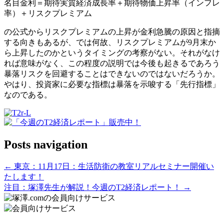
名目金利＝期待実質経済成長率＋期待物価上昇率（インフレ
率）＋リスクプレミアム
の公式からリスクプレミアムの上昇が金利急騰の原因と指摘
する向きもあるが、では何故、リスクプレミアムが9月末か
ら上昇したのかというタイミングの考察がない。それがなけ
れば意味がなく、この程度の説明では今後も起きるであろう
暴落リスクを回避することはできないのではないだろうか。
やはり、投資家に必要な指標は暴落を示唆する「先行指標」
なのである。
Posts navigation
← 東京：11月17日：生活防衛の教室リアルセミナー開催い
たします！
注目：塚澤先生が解説！今週のT2経済レポート！ →