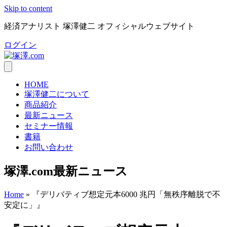
Skip to content
経済アナリスト 塚澤健二 オフィシャルウェブサイト
ログイン
HOME
塚澤健二について
商品紹介
最新ニュース
セミナー情報
書籍
お問い合わせ
塚澤.com最新ニュース
Home
»
『デリバティブ想定元本6000 兆円「無秩序離脱で不
安定に」』