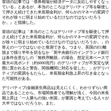
冒頭の記事では「債券相場が経済データに反応しやすくなっ
ている」とあるが、本当のところはデリバティブ等を駆使し
て押さえ続けてきた米長期金利が、何らかのマネーの変調で
それが徐々に弱まり始めているだけなのではないだろう
か。』と指摘した。
冒頭の記事は「本当のところはデリバティブ等を駆使して押
さえ続けてきた米長期金利が、何らかのマネーの変調でそれ
が徐々に弱まり始めているだけなのではないだろうか。」の
答えの一つではないかと推測できる。つまり、英国のEU離
脱まで残り半年を切るなか「英中央銀行のイングランド銀行
は条件合意なしの「無秩序離脱」の場合、想定元本ベースで
最大41兆ポンド（約6000兆円）のデリバティブが不安定な状
態に置かれると警告。関係機関に対応を促した。」がデリバ
ティブの変調をもたらし、米長期金利急上昇の引き金となっ
た可能性がある。
デリバティブ(金融派生商品)は見えにくく、わかりずらい商
品であることから、市場関係者でも理解が浅く、今回の米長
期上昇は「一人勝ちの強い米国」が要因と考えている人々が
大半ではないだろうか。また、