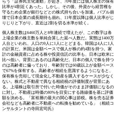
らう「証券民主化運動」が起き、70年度には個人株主の保有
比率が4割近くあった。しかし、その後、外資から経営権を
守るため企業が銀行などとの株式持ち合いを加速。バブル崩
壊で日本企業の成長期待も崩れ、11年度以降は個人比率がじ
りじりと下がり、直近は2割を切る水準が続く。
個人株主数は6460万人と8年連続で増えたが、この数字は各
上場企業の株主数を単純合算した延べ人数だ。実態は1400万
人台といわれ、人口の9人に1人にとどまる。韓国は4人に1人
の計算だ。米国は金額ベースで個人が株の約4割を持つ。家
計の金融資産に占める株や投資信託の比率も、日本は欧米に
比べ低い。背景にあるのは高齢化だ。日本の個人で株を持つ
のは高齢者に偏っており、年齢別では60歳以上が金額ベース
で67%を保有する。高齢者が相続を意識するようになると、
保有株を売却して現金化し不動産を購入するケースが少なく
ない。株式と不動産で異なる相続税の評価制度が背景にあ
る。上場株は取引所で付いた時価がそのまま評価額になるの
に対し、不動産は時価の80%を目安にする路線価を基に評価
額を決める。「富裕層の最大の関心事は節税。株を売る証券
会社なども高齢者に不動産への転換を勧めている」（相続コ
ンサルタントの寺田宏司氏）