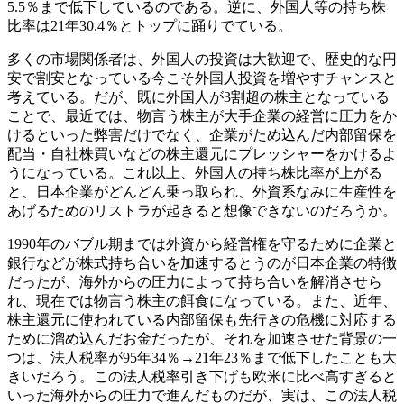
5.5％まで低下しているのである。逆に、外国人等の持ち株
比率は21年30.4％とトップに踊りでている。
多くの市場関係者は、外国人の投資は大歓迎で、歴史的な円
安で割安となっている今こそ外国人投資を増やすチャンスと
考えている。だが、既に外国人が3割超の株主となっている
ことで、最近では、物言う株主が大手企業の経営に圧力をか
けるといった弊害だけでなく、企業がため込んだ内部留保を
配当・自社株買いなどの株主還元にプレッシャーをかけるよ
うになっている。これ以上、外国人の持ち株比率が上がる
と、日本企業がどんどん乗っ取られ、外資系なみに生産性を
あげるためのリストラが起きると想像できないのだろうか。
1990年のバブル期までは外資から経営権を守るために企業と
銀行などが株式持ち合いを加速するとうのが日本企業の特徴
だったが、海外からの圧力によって持ち合いを解消させら
れ、現在では物言う株主の餌食になっている。また、近年、
株主還元に使われている内部留保も先行きの危機に対応する
ために溜め込んだお金だったが、それを加速させた背景の一
つは、法人税率が95年34％→21年23％まで低下したことも大
きいだろう。この法人税率引き下げも欧米に比べ高すぎると
いった海外からの圧力で進んだものだが、実は、この法人税