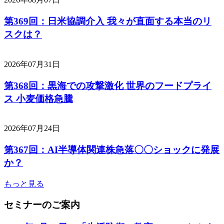
第369回：日米協調介入 我々が直面する本当のリ
スクは？
2026年07月31日
第368回：黒海での攻撃激化 世界のフードプライ
ス 小麦価格急騰
2026年07月24日
第367回：AI半導体関連株急落〇〇ショックに発展
か？
もっと見る
セミナーのご案内