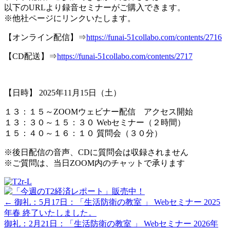
以下のURLより録音セミナーがご購入できます。
※他社ページにリンクいたします。
【オンライン配信】⇒
https://funai-51collabo.com/contents/2716
【CD配送】⇒
https://funai-51collabo.com/contents/2717
【日時】 2025年11月15日（土）
１３：１５～ZOOMウェビナー配信 アクセス開始
１３：３０～１５：３０ Webセミナー（２時間）
１５：４０～１６：１０ 質問会（３０分）
※後日配信の音声、CDに質問会は収録されません
※ご質問は、当日ZOOM内のチャットで承ります
Posts
← 御礼：5月17日：「生活防衛の教室 」 Webセミナー 2025
年春 終了いたしました。
navigation
御礼：2月21日：「生活防衛の教室 」 Webセミナー 2026年