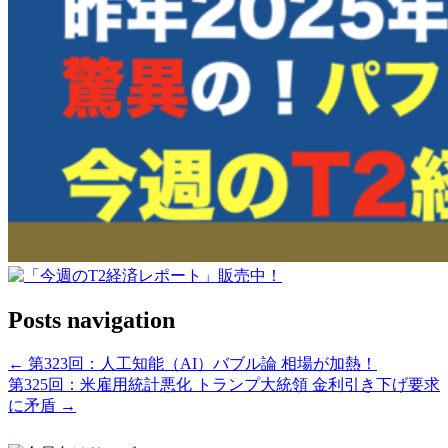
Posts navigation
← 第323回：人工知能（AI）バブル論 相場が加熱！
第325回：米雇用統計悪化 トランプ大統領 金利引き下げ要求
に矛盾 →