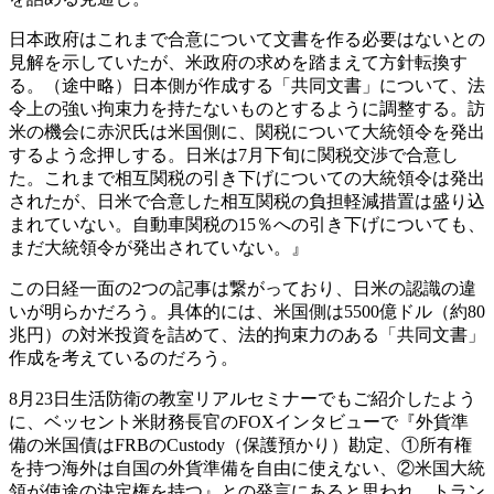
日本政府はこれまで合意について文書を作る必要はないとの
見解を示していたが、米政府の求めを踏まえて方針転換す
る。（途中略）日本側が作成する「共同文書」について、法
令上の強い拘束力を持たないものとするように調整する。訪
米の機会に赤沢氏は米国側に、関税について大統領令を発出
するよう念押しする。日米は7月下旬に関税交渉で合意し
た。これまで相互関税の引き下げについての大統領令は発出
されたが、日米で合意した相互関税の負担軽減措置は盛り込
まれていない。自動車関税の15％への引き下げについても、
まだ大統領令が発出されていない。』
この日経一面の2つの記事は繋がっており、日米の認識の違
いが明らかだろう。具体的には、米国側は5500億ドル（約80
兆円）の対米投資を詰めて、法的拘束力のある「共同文書」
作成を考えているのだろう。
8月23日生活防衛の教室リアルセミナーでもご紹介したよう
に、ベッセント米財務長官のFOXインタビューで『外貨準
備の米国債はFRBのCustody（保護預かり）勘定、①所有権
を持つ海外は自国の外貨準備を自由に使えない、②米国大統
領が使途の決定権を持つ』との発言にあると思われ、トラン