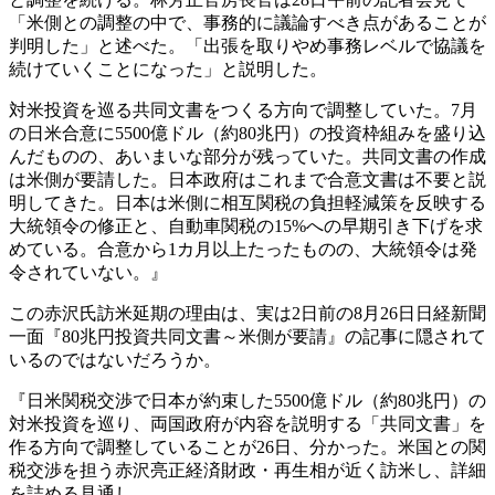
「米側との調整の中で、事務的に議論すべき点があることが
判明した」と述べた。「出張を取りやめ事務レベルで協議を
続けていくことになった」と説明した。
対米投資を巡る共同文書をつくる方向で調整していた。7月
の日米合意に5500億ドル（約80兆円）の投資枠組みを盛り込
んだものの、あいまいな部分が残っていた。共同文書の作成
は米側が要請した。日本政府はこれまで合意文書は不要と説
明してきた。日本は米側に相互関税の負担軽減策を反映する
大統領令の修正と、自動車関税の15%への早期引き下げを求
めている。合意から1カ月以上たったものの、大統領令は発
令されていない。』
この赤沢氏訪米延期の理由は、実は2日前の8月26日日経新聞
一面『80兆円投資共同文書～米側が要請』の記事に隠されて
いるのではないだろうか。
『日米関税交渉で日本が約束した5500億ドル（約80兆円）の
対米投資を巡り、両国政府が内容を説明する「共同文書」を
作る方向で調整していることが26日、分かった。米国との関
税交渉を担う赤沢亮正経済財政・再生相が近く訪米し、詳細
を詰める見通し。