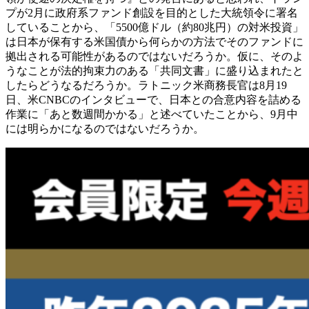
プが2月に政府系ファンド創設を目的とした大統領令に署名
していることから、「5500億ドル（約80兆円）の対米投資」
は日本が保有する米国債から何らかの方法でそのファンドに
拠出される可能性があるのではないだろうか。仮に、そのよ
うなことが法的拘束力のある「共同文書」に盛り込まれたと
したらどうなるだろうか。ラトニック米商務長官は8月19
日、米CNBCのインタビューで、日本との合意内容を詰める
作業に「あと数週間かかる」と述べていたことから、9月中
には明らかになるのではないだろうか。