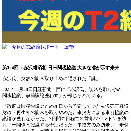
第324回：赤沢経済相 日米関税協議 大きな溝が示す未来
赤沢氏、突然の訪米取り止めに隠された「謎」
2025年8月28日日経新聞一面に『赤沢氏、訪米を取りやめ
関税協議、事前議論整わず』が報じられている。
『政府は関税協議のため28日から予定していた赤沢亮正経済
財政・再生相の訪米を取りやめた。事務方による事前協議の
議論が整わなかった。3日間の日程で米首都ワシントンを訪
れ、米閣僚と協議する予定だった。事務方のみ訪米し、米側
と調整を続ける。林芳正官房長官は28日午前の記者会見で