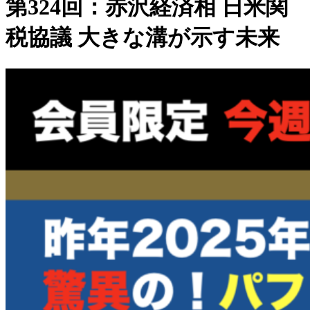
第324回：赤沢経済相 日米関
税協議 大きな溝が示す未来