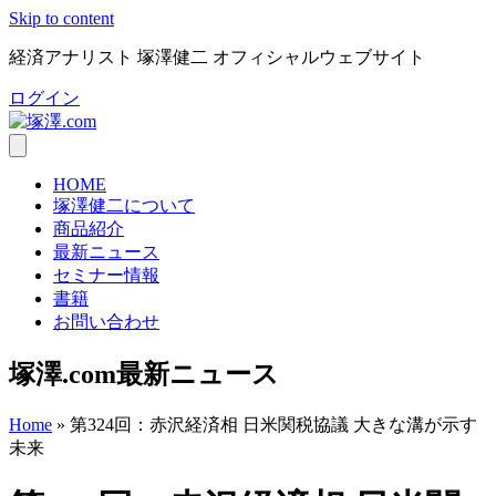
Skip to content
経済アナリスト 塚澤健二 オフィシャルウェブサイト
ログイン
HOME
塚澤健二について
商品紹介
最新ニュース
セミナー情報
書籍
お問い合わせ
塚澤.com最新ニュース
Home
»
第324回：赤沢経済相 日米関税協議 大きな溝が示す
未来