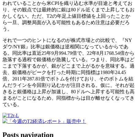
われていることから米CPIを織り込む水準が目途と考えてお
り、その観点では最終的に銀は80ドル近くまで上昇してもお
かしくない。ただ、T2の年足上値目標値を上回ったことか
ら一旦、調整局面が入る可能性もあるため注意は必要だろ
う。
それで一つのヒントになるのが株式市場との比較で、『NY
ダウ/NY銀』比率は銀価格は逆相関になっているからであ
る。同比率は直近25年9月994.79倍で、22年8月1768.54倍から
急落する過程で銀価格が急騰している。つまり、同比率はど
こまで下落するかが、銀がどこまで上がるかを意味する。過
去、銀価格がピークを打った時期に同指標は1980年24.45
倍、2011年287.81倍でボトムを付けており、そのボトムを結
んだラインを今回割り込むかが注目される。仮に、それが起
きると銀価格は上昇が加速し、80ドルへ上昇する可能性も高
まるがことになるため、同指標からは目が離せなくなってき
ている。
Posts navigation