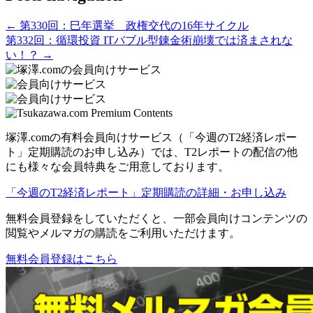
← 第330回：巳年選挙 政権交代の16年サイクル
第332回：循環投資 ITバブル型錬金術崩壊では済まされな
い！？ →
塚澤.comの有料会員向けサービス（「今週のT2経済レポー
ト」定期購読のお申し込み）では、T2レポートの配信の他
にも様々な会員特典をご用意しております。
「今週のT2経済レポート」定期購読の詳細・お申し込み
無料会員登録をしていただくと、一部会員向けコンテンツの
閲覧やメルマガの購読をご利用いただけます。
無料会員登録はこちら