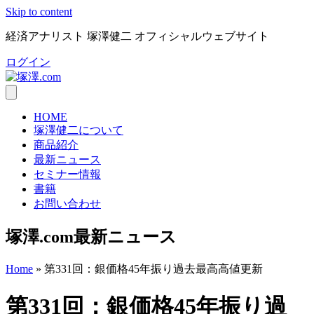
Skip to content
経済アナリスト 塚澤健二 オフィシャルウェブサイト
ログイン
HOME
塚澤健二について
商品紹介
最新ニュース
セミナー情報
書籍
お問い合わせ
塚澤.com最新ニュース
Home
»
第331回：銀価格45年振り過去最高高値更新
第331回：銀価格45年振り過