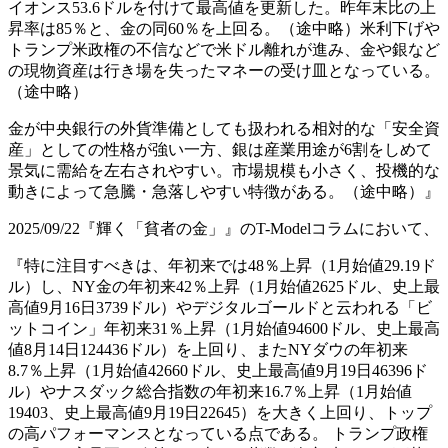
イオンス53.6ドルを付けて最高値を更新した。昨年末比の上
昇率は85％と、金の同60％を上回る。（途中略）米利下げや
トランプ米政権の不信などで米ドル離れが進み、金や銀など
の現物資産は行き場を失ったマネーの受け皿となっている。
（途中略）
金が中央銀行の外貨準備としても扱われる相対的な「安全資
産」としての性格が強い一方、銀は産業用途が6割をしめて
景気に需給を左右されやすい。市場規模も小さく、投機的な
動きによって急騰・急落しやすい特徴がある。（途中略）』
2025/09/22『輝く「貧者の金」』のT-Modelコラムにおいて、
『特に注目すべきは、年初来では48％上昇（1月始値29.19ド
ル）し、NY金の年初来42％上昇（1月始値2625ドル、史上最
高値9月16日3739ドル）やデジタルゴールドと云われる「ビ
ットコイン」年初来31％上昇（1月始値94600ドル、史上最高
値8月14日124436ドル）を上回り、またNYダウの年初来
8.7％上昇（1月始値42660ドル、史上最高値9月19日46396ド
ル）やナスダック総合指数の年初来16.7％上昇（1月始値
19403、史上最高値9月19日22645）を大きく上回り、トップ
の高パフォーマンスとなっている点である。 トランプ政権