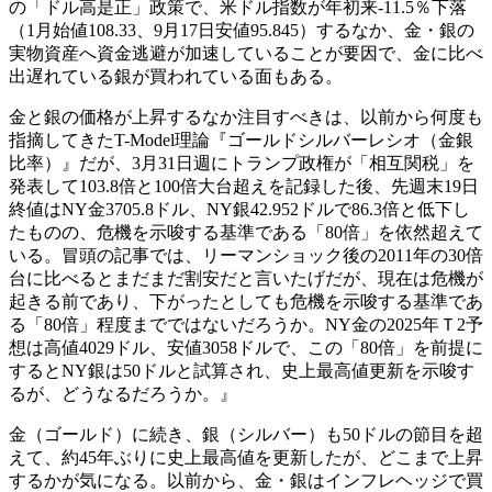
の「ドル高是正」政策で、米ドル指数が年初来-11.5％下落
（1月始値108.33、9月17日安値95.845）するなか、金・銀の
実物資産へ資金逃避が加速していることが要因で、金に比べ
出遅れている銀が買われている面もある。
金と銀の価格が上昇するなか注目すべきは、以前から何度も
指摘してきたT-Model理論『ゴールドシルバーレシオ（金銀
比率）』だが、3月31日週にトランプ政権が「相互関税」を
発表して103.8倍と100倍大台超えを記録した後、先週末19日
終値はNY金3705.8ドル、NY銀42.952ドルで86.3倍と低下し
たものの、危機を示唆する基準である「80倍」を依然超えて
いる。冒頭の記事では、リーマンショック後の2011年の30倍
台に比べるとまだまだ割安だと言いたげだが、現在は危機が
起きる前であり、下がったとしても危機を示唆する基準であ
る「80倍」程度までではないだろうか。NY金の2025年Ｔ2予
想は高値4029ドル、安値3058ドルで、この「80倍」を前提に
するとNY銀は50ドルと試算され、史上最高値更新を示唆す
るが、どうなるだろうか。』
金（ゴールド）に続き、銀（シルバー）も50ドルの節目を超
えて、約45年ぶりに史上最高値を更新したが、どこまで上昇
するかが気になる。以前から、金・銀はインフレヘッジで買