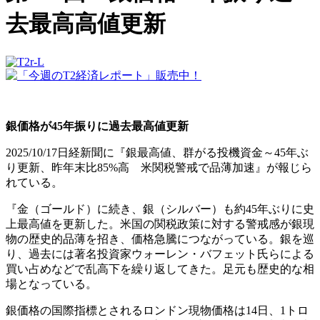
去最高高値更新
銀価格が45年振りに過去最高値更新
2025/10/17日経新聞に『銀最高値、群がる投機資金～45年ぶ
り更新、昨年末比85%高 米関税警戒で品薄加速』が報じら
れている。
『金（ゴールド）に続き、銀（シルバー）も約45年ぶりに史
上最高値を更新した。米国の関税政策に対する警戒感が銀現
物の歴史的品薄を招き、価格急騰につながっている。銀を巡
り、過去には著名投資家ウォーレン・バフェット氏らによる
買い占めなどで乱高下を繰り返してきた。足元も歴史的な相
場となっている。
銀価格の国際指標とされるロンドン現物価格は14日、1トロ