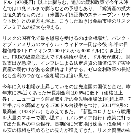
ドル（970兆円）以上に膨らむ。追加の緩和政策で今年末時
点では11兆ドルまで膨らむとの予想もあり、「総資産の拡大
は恒久的なものだ」（米国みずほ証券のスティーブン・リチ
ウト氏）との見方も浮上。こうした動きは金融市場のリスク
プレミアムの拡大を抑える。
リスクの国有化で最も恩恵を受けるのは金相場だ。バンク・
オブ・アメリカのマイケル・ウィドマー氏は今後1年半の目
標価格を1トロイオンス2000ドルから3000ドルに引き上げ
た。FRBの総資産拡大でドル供給が増え、ドル安が進む。財
政支出が急増し、インフレによる法定通貨の価値低下で実物
資産の裏付けがある金価格は上昇する。ゼロ金利政策の長期
化も金利のつかない金相場には追い風だ。
今年に入り相場が上昇しているのは先進国の国債と金だ。昨
年末に2%近くあった米長期金利は0.6%に低下（価格は上
昇）。ニューヨーク商品取引所の金先物相場は1割超上昇。7
年半ぶりの高値となる1700ドル台後半をつけ、2011年9月の
最高値（1923ドル）もみえてきた。「新型コロナという噴霧
を大量のマネーで覆い隠す」（ノルディア銀行）政策に打っ
て出た世界の中央銀行。長期的に米市場は株高・低金利・ド
ル安の様相を強めるとの見方が増えてきた。リスク資産の株