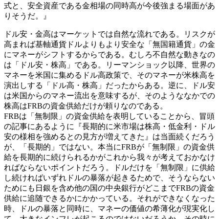
式と、安全資産である金相場の同時高が今後強まる場面があ
りそうだ。』
ドル安・金高はマーケットでは自然な流れである。リスクが
高まれば基軸通貨ドルよりもより安全な「無国籍通貨」の金
にマネーがシフトするからである。むしろ不自然な動きなの
は「ドル安・株高」である。リーマンショック以降、世界の
マネーを米国に集めるドル高政策で、そのマネーが米株高を
演出しする「ドル高・株高」だったからある。逆に、ドル安
は米国からのマネー流出を意味するが、そのようななかでの
株高はFRBの資金供給だけが頼りなのである。
FRBは「無制限」の資金供給を表明していることから、冒頭
の記事にあるように『長期的に米市場は株高・低金利・ドル
安の様相を強めるとの見方が増えてきた』は当面続くだろう
が、「長期的」ではない。本当にFRBが「無制限」の資金供
給を長期的に続けられるかがこれから我々が考えておかなけ
ればならないポイントだろう。ドルだけを「無制限」に供給
し続ければいずれドルの暴落が起きるためで、そうならない
ためにも日銀を含め他の国の中央銀行がどこまでFRBの資金
供給に追随できるかにかかっている。それができなくなった
時、ドルの暴落と同時に、マネーの価値の希薄化が現実化し
て、大きなインフレが起こるのではないだろうか。その時に