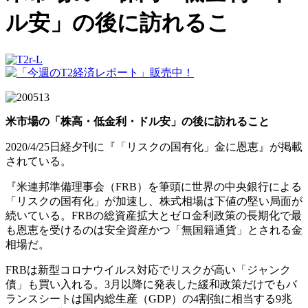
ル安」の後に訪れるこ
米市場の「株高・低金利・ドル安」の後に訪れること
2020/4/25日経夕刊に『「リスクの国有化」金に恩恵』が掲載
されている。
『米連邦準備理事会（FRB）を筆頭に世界の中央銀行による
「リスクの国有化」が加速し、株式相場は下値の堅い局面が
続いている。FRBの総資産拡大とゼロ金利政策の長期化で最
も恩恵を受けるのは安全資産かつ「無国籍通貨」とされる金
相場だ。
FRBは新型コロナウイルス対応でリスクが高い「ジャンク
債」も買い入れる。3月以降に発表した緩和政策だけでもバ
ランスシートは国内総生産（GDP）の4割強に相当する9兆