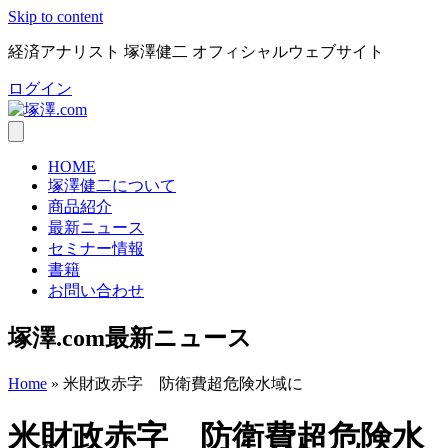
Skip to content
経済アナリスト 塚澤健二 オフィシャルウェブサイト
ログイン
HOME
塚澤健二について
商品紹介
最新ニュース
セミナー情報
書籍
お問い合わせ
塚澤.com最新ニュース
Home
»
米財政赤字 防衛費超危険水域に
米財政赤字 防衛費超危険水