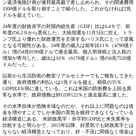
ン返済免除計画が連邦最高裁で差し止められ、その関連費用
3300億ドルを取り崩すことで縮小した。これがなければ2兆
ドルを超えていた。
24年度の財政赤字の対国内総生産（GDP）比は6.4％で、前
年度の6.2％から悪化した。大統領選を11月5日に控え、トラ
ンプ氏より優れた財政運営を主張するハリス氏にとって逆風
となる可能性がある。24年度の歳入は前年比11％（4790億ド
ル）増の4兆9190億ドルで過去最高。個人所得税と法人税の
増加が寄与した。歳出は10％（6170億ドル）増の6兆7520億
ドルだった。』
以前から生活防衛の教室リアルセミナーでもご報告してきた
通り、政府債務の利払いは1兆ドルを超え、税収の35％、
GDP比4％弱に達している。これは米国の防衛費を上回る異
常な水準で、政府債務は対GDP122％と過去最高に達した。
その水準自体が危険水域なのだが、それ以上に問題なのは借
金を増やすことでしか米国の景気を維持できなくなっている
経済構造にある。 米財政黒字・赤字対GDP比と米失業率を
比較すると明らかで、2015年以降、好景気でも財政黒字とは
ならない経済構造となっており、好・不況に関係なく借金は