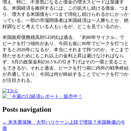
増え、特に、不景気になると借金の増大スピードは加速す
る。米国経済を維持するには、この拡大し続ける借金、つま
り、増大する米国債をいつまで消化し続けられるかにかっか
っている。一部の市場関係者は米国経済は一人勝ちとか、絶
好調などと考えている人もいるが、どこを見ているのか。
米国政府債務残高対GDP比は過去、「約80年サイクル」で
ピークを打つ傾向があり、今回も仮に80年でピークを打つと
すると2026年になるが、本当にそれまで持つのか。そこまで
持たせるためにもこれ以上の金利上昇は避けなければなら
ず、9月の政策金利の0.5％の引き下げはその一環と見ること
もできるが。それと過去、ピークを打つ前に内外の戦争終結
が共通しており、今回は何が終結することでビークを打つか
が注目される。
Posts navigation
← 米失業保険 大型ハリケーン上陸で増加？米国株価の今
後