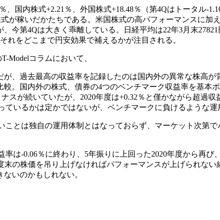
％、国内株式+2.21％、外国株式+18.48％（第4Qはトータル-1.
割を外国株式が稼いだかたちである。米国株式の高パフォーマンス
第4Qは大きく乖離している。日経平均は22年3月末27821
、それをどこまで円安効果で補えるかが注目される。
のT-Modelコラムにおいて、
だが、過去最高の収益率を記録したのは国内外の異常な株高が背
比較。国内外の株式、債券の4つのベンチマーク収益率を基本
ナスが続いていたが、2020年度は+0.32％と僅かながら超過収益
かっているかは定かではないが、ベンチマークに負けるような
高いことは独自の運用体制とはなっておらず、マーケット次第
益率は-0.06％に終わり、5年振りに上回った2020年度から再び
、年度末の株価を吊り上げなければパフォーマンスが上げられな
きないのかもしれない。