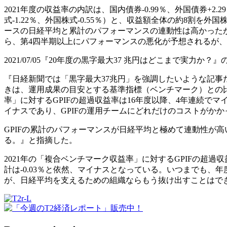
2021年度の収益率の内訳は、国内債券-0.99％、外国債券+2.29
式-1.22％、外国株式-0.55％）と、収益額全体の約8
ースの日経平均と累計のパフォーマンスの連動性は高かったが、今
ら、第4四半期以上にパフォーマンスの悪化が予想されるが
2021/07/05『20年度の黒字最大37 兆円はどこまで実力か？』
『日経新聞では「黒字最大37兆円」を強調したいような記事
きは、運用成果の目安とする基準指標（ベンチマーク）との
率」に対するGPIFの超過収益率は16年度以降、4年連続でマイ
イナスであり、GPIFの運用チームにどれだけのコストがか
GPIFの累計のパフォーマンスが日経平均と極めて連動性が
る。』と指摘した。
2021年の「複合ベンチマーク収益率」に対するGPIFの超過収
計は-0.03％と依然、マイナスとなっている。いつまでも
が、日経平均を支えるための組織ならもう抜け出すことはで