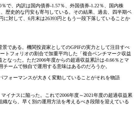
10％で、内訳は国内債券-1.57％、外国債券-1.22％、国内株
に加え、歴史的な円安も寄与している。その結果、過去、四半期ベ
円に対して、6月末は26393円ともう一段下落していることか
景である。機関投資家としてのGPIFの実力として注目すべ
ポートフォリオの割合で加重平均した「複合ベンチマーク収益
となった。ただ2006年度からの超過収益累計は-0.66％とマ
運用チームで独自で運用する意味はあるのだろうか。
でパフォーマンスが大きく変動していることがそれを物語
、マイナスに陥った。これで2006年度～2021年度の超過収益累
い組織なら、早く別の運用方法を考えるべき段階を迎えている