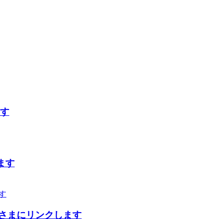
ます
ます
会さまにリンクします