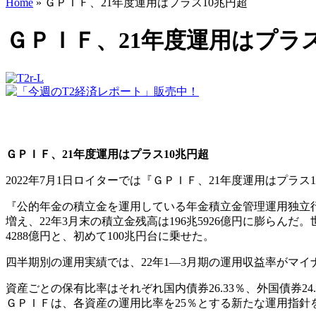
Home
»
ＧＰＩＦ、21年度運用はプラス10兆円超
ＧＰＩＦ、21年度運用はプラス
ＧＰＩＦ、21年度運用はプラス10兆円超
2022年7月1日ロイターでは『ＧＰＩＦ、21年度運用はプラス
『公的年金の積立金を運用している年金積立金管理運用独立行政
増え、22年3月末の積立金残高は196兆5926億円に膨らん
4288億円と、初めて100兆円台に乗せた。
四半期別の運用実績では、22年1―3月期の運用収益率がマイナス
資産ごとの保有比率はそれぞれ国内債券26.33％、外国債券24.
ＧＰＩＦは、各資産の運用比率を25％とする新たな運用指針