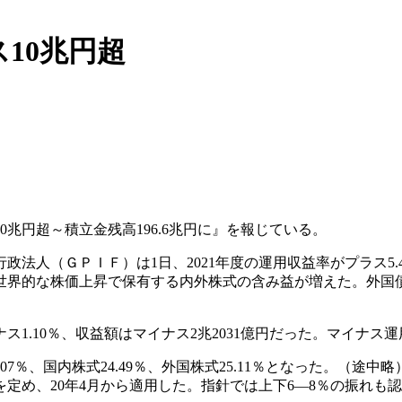
10兆円超
10兆円超～積立金残高196.6兆円に』を報じている。
法人（ＧＰＩＦ）は1日、2021年度の運用収益率がプラス5.4
だ。世界的な株価上昇で保有する内外株式の含み益が増えた。外国債
1.10％、収益額はマイナス2兆2031億円だった。マイナス運
07％、国内株式24.49％、外国株式25.11％となった。（途中略
を定め、20年4月から適用した。指針では上下6―8％の振れ