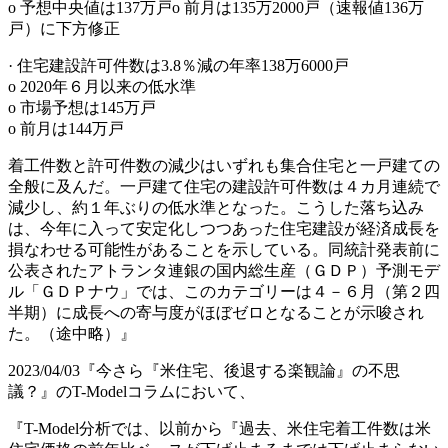
o 予想中央値は137万戸o 前月は135万2000戸（速報値136万
戸）に下方修正
· 住宅建設許可件数は3.8％減の年率138万6000戸
o 2020年６月以来の低水準
o 市場予想は145万戸
o 前月は144万戸
着工件数と許可件数の減少はいずれも集合住宅と一戸建ての
全般に及んだ。一戸建て住宅の建設許可件数は４カ月連続で
減少し、約１年ぶりの低水準となった。こうした落ち込み
は、今年に入って安定化しつつあった住宅建設が経済成長を
損なわせる可能性があることを示している。同統計発表前に
公表されたアトランタ連銀の国内総生産（ＧＤＰ）予測モデ
ル「ＧＤＰナウ」では、このカテゴリーは４－６月（第２四
半期）に成長への寄与度がほぼゼロとなることが示唆され
た。（途中略）』
2023/04/03『今さら『米住宅、後退する楽観論』の不思
議？』のT-Modelコラムにおいて、
『T-Model分析では、以前から『過去、米住宅着工件数は米