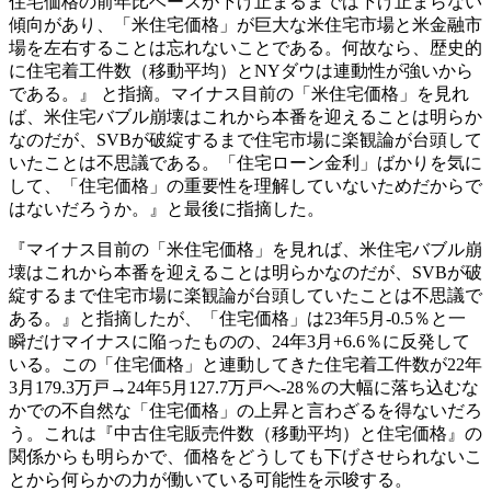
住宅価格の前年比ベースが下げ止まるまでは下げ止まらない
傾向があり、「米住宅価格」が巨大な米住宅市場と米金融市
場を左右することは忘れないことである。何故なら、歴史的
に住宅着工件数（移動平均）とNYダウは連動性が強いから
である。』 と指摘。マイナス目前の「米住宅価格」を見れ
ば、米住宅バブル崩壊はこれから本番を迎えることは明らか
なのだが、SVBが破綻するまで住宅市場に楽観論が台頭して
いたことは不思議である。「住宅ローン金利」ばかりを気に
して、「住宅価格」の重要性を理解していないためだからで
はないだろうか。』と最後に指摘した。
『マイナス目前の「米住宅価格」を見れば、米住宅バブル崩
壊はこれから本番を迎えることは明らかなのだが、SVBが破
綻するまで住宅市場に楽観論が台頭していたことは不思議で
ある。』と指摘したが、「住宅価格」は23年5月-0.5％と一
瞬だけマイナスに陥ったものの、24年3月+6.6％に反発して
いる。この「住宅価格」と連動してきた住宅着工件数が22年
3月179.3万戸→24年5月127.7万戸へ-28％の大幅に落ち込むな
かでの不自然な「住宅価格」の上昇と言わざるを得ないだろ
う。これは『中古住宅販売件数（移動平均）と住宅価格』の
関係からも明らかで、価格をどうしても下げさせられないこ
とから何らかの力が働いている可能性を示唆する。