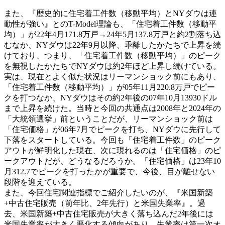
また、『歴史的に住宅着工件数（移動平均）とNYダウは連
動性が強い』とのT-Model理論も、「住宅着工件数（移動平
均）」が22年4月171.8万戸→24年5月137.8万戸と約2割落ち込
むなか、NYダウは22年9月以降、乖離したかたちで上昇を続
けており、つまり、「住宅着工件数（移動平均）」のピーク
を無視したかたちでNYダウは約2年ほど上昇し続けている。
実は、現在とよく似た状況はリーマンショック前にもあり、
「住宅着工件数（移動平均）」が05年11月220.8万戸でピー
クを打つなか、NYダウはその約2年後の07年10月13930ドル
まで上昇を続けた。当時と今回の共通点は2008年と2024年の
「大統領選挙」前ということだが、リーマンショック前は
「住宅価格」が06年7月でピークを打ち、NYダウに先行して
下落をスタートしている。今回も「住宅着工件数」のピーク
アウトが鮮明化した現在、次に現れるのは「住宅価格」のピ
ークアウトだが、どうなるだろうか。「住宅価格」は23年10
月312.7でピークを打ったかが重要で、今後、目が離せない
段階を迎えている。
また、今回住宅関連指標でご紹介したいのが、『米国新築
+中古住宅販売（前年比、2年先行）と米国失業率』。過
去、米国新築+中古住宅販売が大きく落ち込んだ2年後には
米国失業率が大きく悪化する傾向があり、失業率は第一次オ