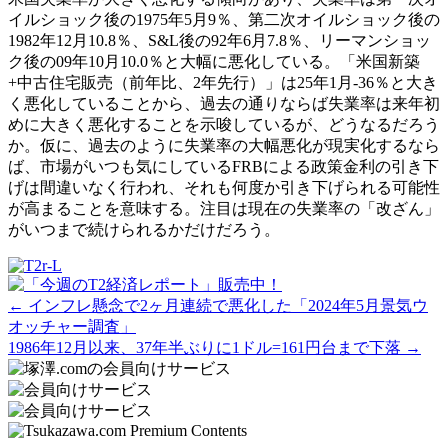
イルショック後の1975年5月9％、第二次オイルショック後の
1982年12月10.8％、S&L後の92年6月7.8％、リーマンショッ
ク後の09年10月10.0％と大幅に悪化している。「米国新築
+中古住宅販売（前年比、2年先行）」は25年1月-36％と大き
く悪化していることから、過去の通りならば失業率は来年初
めに大きく悪化することを示唆しているが、どうなるだろう
か。仮に、過去のように失業率の大幅悪化が現実化するなら
ば、市場がいつも気にしているFRBによる政策金利の引き下
げは間違いなく行われ、それも何度か引き下げられる可能性
が高まることを意味する。注目は現在の失業率の「改ざん」
がいつまで続けられるかだけだろう。
Posts
← インフレ懸念で2ヶ月連続で悪化した「2024年5月景気ウ
オッチャー調査」
navigation
1986年12月以来、37年半ぶりに1ドル=161円台まで下落 →