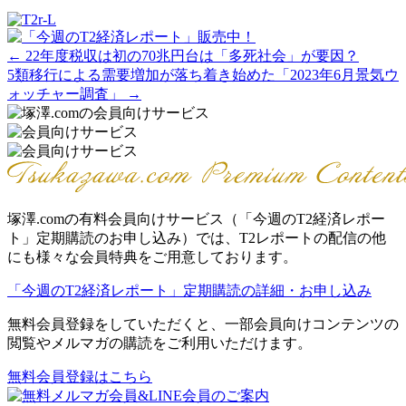
Posts
← 22年度税収は初の70兆円台は「多死社会」が要因？
5類移行による需要増加が落ち着き始めた「2023年6月景気ウ
navigation
ォッチャー調査」 →
塚澤.comの有料会員向けサービス（「今週のT2経済レポー
ト」定期購読のお申し込み）では、T2レポートの配信の他
にも様々な会員特典をご用意しております。
「今週のT2経済レポート」定期購読の詳細・お申し込み
無料会員登録をしていただくと、一部会員向けコンテンツの
閲覧やメルマガの購読をご利用いただけます。
無料会員登録はこちら