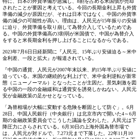
特に、日本の外貨準備が急減し、8割を占める米国債が売却
されたことが要因と考えている。今回の長期金利上昇も外貨
準備の減少が原因だが、それは日本ではなく、中国の外貨準
備の減少の可能性が高い。理由は、人民元が15年振りの安値
に迫り、外貨準備を取り崩して為替介入しているためであ
る。中国の外貨準備高の3割弱が米国債で、中国が為替介入
をすると米長期金利を押し上げることになるからである。
2023年7月6日日経新聞に『人民元、15年ぶり安値迫る～米中
金利差、一段と拡大』が報道されている。
『中国の通貨、人民元が2007年末以来、約15年半ぶり安値に
迫っている。米国の継続的な利上げで、米中金利逆転が新常
態（ニューノーマル）となったことが主因だ。景気刺激を図
る中国の一段の金融緩和は通貨安を誘発しかねない。人民元
安が金融政策の足かせとなっている。
「為替相場が大幅に変動する危険を断固として防ぐ」。6月
28日、中国人民銀行（中央銀行）は北京市内で開いた4～6月
期の金融政策委員会でこうした議論を交わした。人民元は下
降圧力にさらされている。6月30日の上海外国為替市場で
は、人民元が対ドルで、7.273元まで下落した。22年11月10