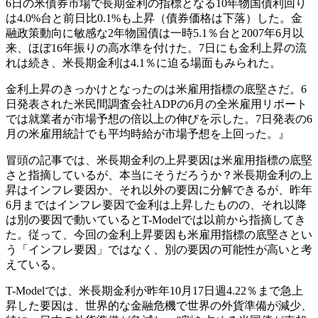
6日の米債券市場で長期金利の指標となる10年物国債利回り
は4.0%台と前日比0.1%も上昇（債券価格は下落）した。金
融政策動向に敏感な2年物国債は一時5.1％台と2007年6月以
来、ほぼ16年振りの高水準を付けた。7日にも金利上昇の流
れは続き、米長期金利は4.1％に迫る場面もみられた。
金利上昇のきっかけとなったのは米雇用指標の底堅さだ。6
日発表された米民間調査会社ADPの6月の全米雇用リポート
では就業者が市場予想の倍以上の伸びを示した。7日発表の6
月の米雇用統計でも平均時給が市場予想を上回った。』
冒頭の記事では、米長期金利の上昇要因は米雇用指標の底堅
さと指摘しているが、本当にそうだろうか？米長期金利の上
昇はインフレ要因か、それ以外の要因に分解できるが、昨年
6月まではインフレ要因で金利は上昇したものの、それ以降
は別の要因で動いているとT-Modelでは以前から指摘してき
た。従って、今回の金利上昇要因も米雇用指標の底堅さとい
う「インフレ要因」ではなく、別の要因の可能性が高いと考
えている。
T-Modelでは、米長期金利が昨年10月17日週4.22％まで急上
昇した要因は、世界的な金融危機で世界の外貨準備が減少、