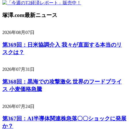
塚澤.com最新ニュース
2026年08月07日
第369回：日米協調介入 我々が直面する本当のリ
スクは？
2026年07月31日
第368回：黒海での攻撃激化 世界のフードプライ
ス 小麦価格急騰
2026年07月24日
第367回：AI半導体関連株急落〇〇ショックに発展
か？