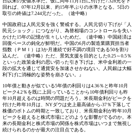
日以来の安値水準だ。仮に同年11月1日に付けた7.328元を下
回れば、07年12月以来、約15年半ぶりの水準となる。5日の
取引の終値は7.244元だった。（途中略）
中国政府は人民元安を強く警戒する。人民元切り下げが「人
民元ショック」につながり、為替相場のコントロールを失い
かけた15年の記憶が生々しいためだ。（途中略）中国経済は
回復ペースの鈍化が鮮明だ。中国の6月の製造業購買担当者
指数（ＰＭＩ）は3か月連続で好不調の境目である50を割り
込んだ。（途中略）ただ、景気支援を目的とした0.25～0.5％
といった政策金利の思い切った引き下げは、米中金利差の一
段の拡大を通じて通貨安を加速させかねない。人民銀は大幅
利下げに消極的な姿勢を崩さない。』
10年債と動きが似ている5年債の利回りは4.36％と昨年10月
ピーク4.2％を既に上回っていることから10年債利回りも昨
年10月超えるのは時間の問題だろう。米長期金利がピークを
付けた昨年10月は、NYダウは史上最高値から-37％下落して
株価のボトムの時期と一致しており、米長期金利が昨年10月
ピークを超えると株式市場にどのような影響がでるのか。本
来の長期金利と株式市場の関係を株式市場はいつまで無視し
続けられるのかが最大の注目点である。